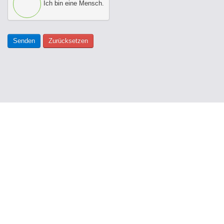
Ich bin eine Mensch.
Senden
Zurücksetzen
Guido Heuer, MdL
Wanzlebener Str. 7
39171 Sülzetal OT Langenweddingen
039205 459029
info@guido-heuer.de